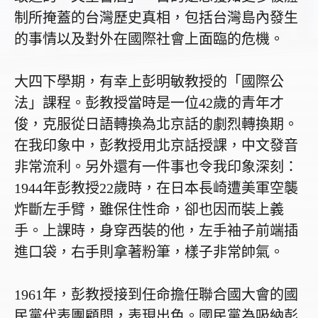
制所掩蓋的台灣歷史真相，包括台灣島內發生
的事情以及對外在國際社會上面臨的危機。
大四下學期，有幸上彭明敏教授的「國際公
法」課程。彭教授當時是一位
42
歲的青年才
俊，克服從日語轉換為北京話的劇烈轉換期。
在我印象中，彭教授用北京話授課，中文發音
非常流利。另外還有一件事也令我印象深刻：
1944
年彭教授
22
歲時，在日本長崎遭美軍空襲
炸斷左手臂，雖保住性命，卻也因而裝上義
手。上課時，身穿西裝的他，左手袖子前端插
進口袋，右手則拿著粉筆，樣子非常帥氣。
1961
年，彭教授接到任命擔任聯合國大會的國
民黨代表團顧問，表現出色。國民黨為吸納彭