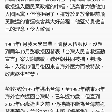
教授進入國民黨政權的中樞，派高官力勸他加
入國民黨，但他拒絕了，這等於是放棄眼前飛
黃騰達的官運機會與大好前程。他堅持貫徹自
己的理念，令人敬佩。
1964
年
6
月我大學畢業，隨後入伍服役，沒想
到同年
10
月彭教授因發表「台灣人民自救運動
宣言」案與謝聰敏、魏廷朝共同被捕，判刑
8
年，入獄
13
個月後因來自海外壓力而被特赦，
改處終生監禁。
彭教授於
1970
年逃出台灣，至
1992
年結束
23
年
海外亡命返回台灣時，已年近
70
歲。但直到
2022
年
98
歲逝世之前，仍持續不斷為台灣前途
發表著作，並於
2021
年出版《絕筆集》，在自