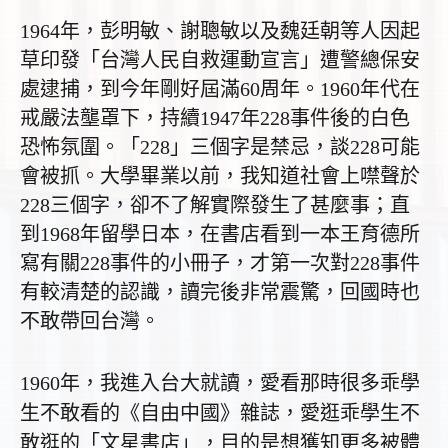
1964
年，彭明敏、謝聰敏以及魏廷朝等人因起
草印發「台灣人民自救運動宣言」遭警總保安
處逮捕，到今年剛好屆滿60周年。
1960
年代在
戒嚴法壟罩下，持續
1947
年
228
事件後的白色
恐怖氛圍。「
228
」三個字是禁忌，談
228
可能
會被抓。大學畢業以前，我知道社會上噤聲於
228
三個字，卻不了解實際發生了甚麼事；直
到
1968
年留學日本，在書店看到一本王育德所
寫有關
228
事件的小冊子，才第一次對
228
事件
有較清楚的認識，讀完後非常震驚，回國時也
不敢帶回台灣。
1960
年，我進入台大就讀，愛看那時很多乖學
生不敢看的《自由中國》雜誌，愛逛乖學生不
敢逛的「文星書店」，目的是想獲知更多被體