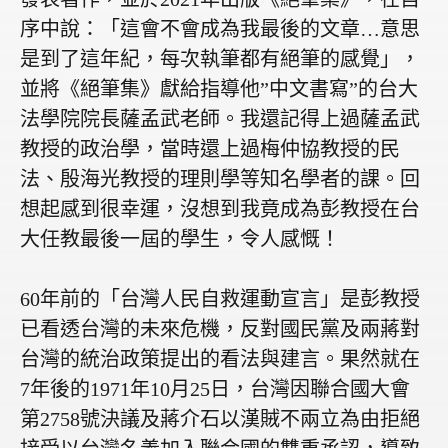
序中說：「這會不會成為我最後的文章…意思
是到了這年紀，每次執筆都有絕筆的感覺」，
並將《絕筆集》獻給指導他
”
中文書寫
”
的台大
法學院院長薩孟武老師。我還記得上過薩孟武
教授的政治學，當時還上過梅仲協教授的民
法、殷海光教授的理則學等知名學者的課。回
想起感到很幸運，沒想到我竟成為彭教授在台
大任教最後一屆的學生，令人感慨！
60
年前的「台灣人民自救運動宣言」是彭教授
已看透台灣的未來危機，反對國民黨及兩蔣對
台灣的統治政策提出的看法與建言。果然就在
7
年後的
1971
年
10
月
25
日，台灣因聯合國大會
第
2758
號決議及蔣介石以漢賊不兩立為由拒絕