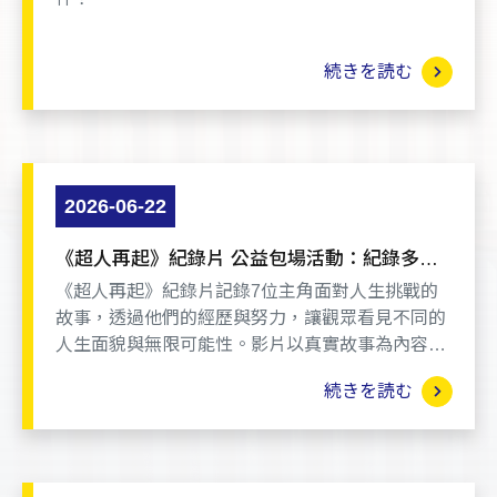
続きを読む
2026-06-22
《超人再起》紀錄片 公益包場活動：紀錄多位
遭遇重大傷殘或意外的生命鬥士，如何克服劇
《超人再起》紀錄片記錄7位主角面對人生挑戰的
變、重拾希望的真人真事
故事，透過他們的經歷與努力，讓觀眾看見不同的
人生面貌與無限可能性。影片以真實故事為內容，
呈現主角們一路走來的心路歷程與思維的轉變。
続きを読む