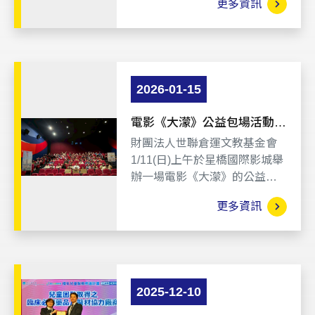
更多資訊
高標準，象徵專業與誠信。
2026-01-15
電影《大濛》公益包場活動：
一起回看台灣那段壟罩在雲霧
財團法人世聯倉運文教基金會
中的年代
1/11(日)上午於星橋國際影城舉
辦一場電影《大濛》的公益包
場活動，現場觀影者包括CTW
更多資訊
員工及親友在內超過80人，透
過這部電影，讓人穿越時空回
看台灣那段壟罩在迷霧中壓抑
而不安的年代。
2025-12-10