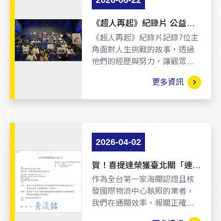
2026-06-22
《超人再起》紀錄片 公益包
場活動：紀錄多位遭遇重大傷
《超人再起》紀錄片記錄7位主
殘或意外的生命鬥士，如何克
角面對人生挑戰的故事，透過
服劇變、重拾希望的真人真事
他們的經歷與努力，讓觀眾看
見不同的人生面貌與無限可能
更多資訊
性。影片以真實故事為內容，
呈現主角們一路走來的心路歷
程與思維的轉變。
2026-04-02
賀！喜提達榮獲臺北關「連續
四年」評定為「第一類報關業
作為全台第一家海關認證且核
者」!!
發國際物流中心執照的業者，
我們在通關效率、報關正確率
與法令遵循度上已達到海關的