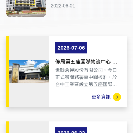
2022-06-01
2026-07-06
佈局第五座國際物流中心 戰
略插旗台中工業區
世聯倉運股份有限公司，今日
正式獲關務署臺中關核准，於
台中工業區設立第五座國際物
流中心---『台中國際物流中
更多資訊
心』。此舉不僅進一步擴大在
臺灣的物流服務網絡，同時也
將為中台灣新興半導體與AI產
業群聚發展提供策略性物流支
援服務。