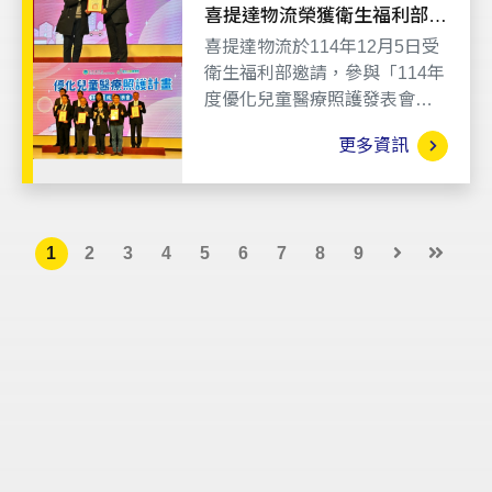
喜提達物流榮獲衛生福利部感
謝狀 持續守護兒童醫療照
喜提達物流於114年12月5日受
護，共同為罕病患兒努力
衛生福利部邀請，參與「114年
度優化兒童醫療照護發表會暨
頒獎典禮」並榮獲感謝狀，以
更多資訊
肯定我們在兒童醫療服務鏈中
的專業投入與貢獻。
1
2
3
4
5
6
7
8
9