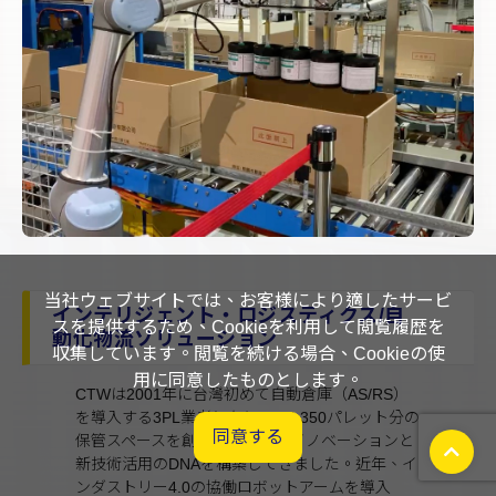
当社ウェブサイトでは、お客様により適したサービ
インテリジェント・ロジスティクス/自
スを提供するため、Cookieを利用して閲覧履歴を
動化物流ソリューション
収集しています。閲覧を続ける場合、Cookieの使
用に同意したものとします。
CTWは2001年に台灣初めて自動倉庫（AS/RS）
を導入する3PL業者となり、 14,350パレット分の
同意する
保管スペースを創出し、持続的イノベーションと
新技術活用のDNAを構築してきました。近年、イ
ンダストリー4.0の協働ロボットアームを導入